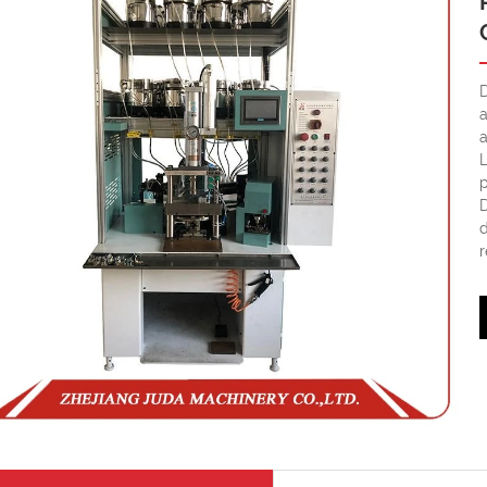
a
a
L
p
d
r