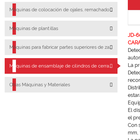
Máquinas de colocación de ojales, remachado y botones
Máquinas de plantillas
JD-6
CAR
Máquinas para fabricar partes superiores de zapatos
Detec
autom
La pr
Máquinas de ensamblaje de cilindros de cerradura
Detec
recor
Otras Máquinas y Materiales
Distr
estar
Equip
El di
el pr
Con s
mm, f