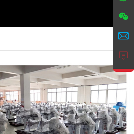


