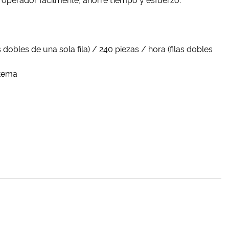
el operador fácilmente, ahorre tiempo y esfuerzo.
dobles de una sola fila) / 240 piezas / hora (filas dobles
stema