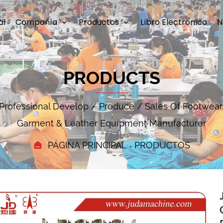
al
Compañía
Productos
Libro Electronico
N
PRODUCTS
Professional Develop / Produce / Sales Of Footwear
Garment & Leather Equipment Manufacturer
PÁGINA PRINCIPAL
PRODUCTOS