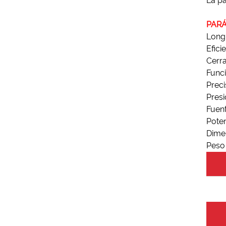
La pa
PAR
Longi
Efici
Cerra
Funci
Prec
Pres
Fuen
Poten
Dime
Peso