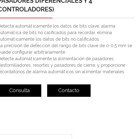
PASADORES DIFERENCIALES Y 4
CONTROLADORES)
Detecta automáticamente los datos de bits clave, alarma
utomática de bits no calificados para recordar, elimina
utomáticamente los datos de bits no calificados.
a precisión de detección del rango de bits clave de 0-0,5 mm se
uede configurar arbitrariamente.
Detecte automáticamente la alimentación de pasadores,
estornilladores, resortes y pasadores de cierre, y proporcione
ecordatorios de alarma automáticos sin alimentar materiales.
Consulta
Contacto